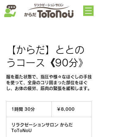
【からだ】ととの
うコース《90分》
服を着た状態で、指圧や様々なほぐしの手技
を使って、全身のコリ固まった部位をほぐ
し、お体の疲労、筋肉の緊張を緩和します。
8,000
円
1時間 30分
1
￥8,000
時
3
リラクゼーションサロン からだ
0
ToToNoU
分