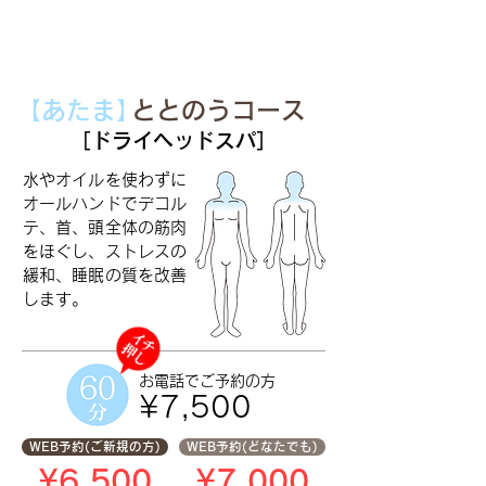
【あたま
】
ととのうコース
［ドライヘッドスパ］
水やオイルを使わずに
オールハンドでデコル
テ、首、頭全体の筋肉
をほぐし、ストレスの
緩和、睡眠の質を改善
します。
お電話で
ご予約の方
¥7,500
WEB予約(ご新規の方)
WEB予約(どなたでも)
¥6,500
¥7,000