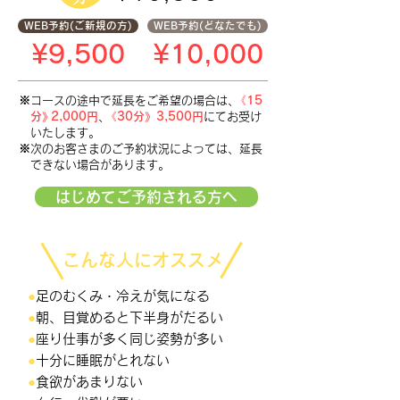
WEB予約(ご新規の方)
WEB予約(どなたでも)
¥9,500
¥10,000
※コースの途中で延長をご希望の場合は
、
《15
分
》
2,000円
、
《30分》3,500円
にてお受け
いたします。
※次のお客さまのご予約状況によっては
、
延長
できない場合があります。
はじめてご予約される方へ
こんな人にオススメ
●
足のむくみ・冷えが気になる
●
朝、目覚めると下半身がだるい
●
座り仕事が多く同じ姿勢が多い
●
十分に睡眠がとれない
●
食欲があまりない