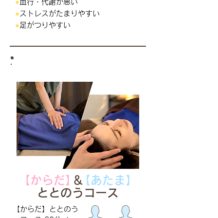
●
血行・代謝が悪い
●
ストレスがたまりやすい
●
足がつりやすい
お得なセットメニュー!!
【からだ
】
＆
【あたま】
ととのうコース
【からだ】ととのう