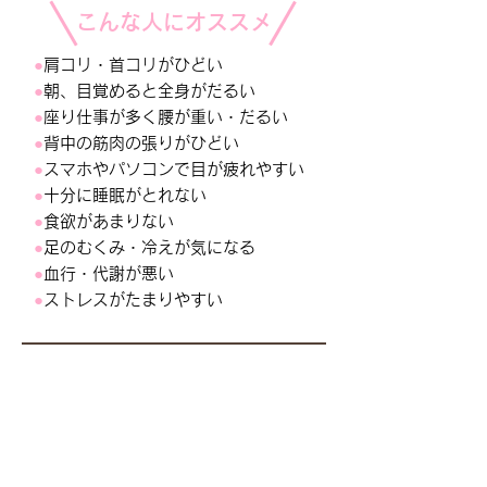
こんな人にオススメ
●
肩コリ・首コリがひどい
●
朝、目覚めると全身がだるい
●
座り仕事が多く腰が重い・だるい
●
背中の筋肉の張りがひどい
●
スマホ
やパソコン
で目が疲れやすい
●
十分に睡眠がとれない
●
食欲があまりない
●
足のむくみ・冷えが気になる
●
血行・代謝が悪い
●
ストレスがたまりやすい