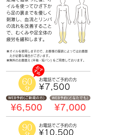
イルを使ってひざ下か
ら足の裏までを優しく
刺激し、血流とリンパ
の流れを改善すること
で、むくみや足全体の
疲労を緩和します。
※オイルを使用しますので、お客様の服装によってはお着替
えが必要な場合がございます。
※無料のお着替え (半袖・短パン) をご用意しております。
お電話で
ご予約の方
¥7,500
WEB予約(ご新規の方)
WEB予約(どなたでも)
¥6,500
¥7,000
お電話で
ご予約の方
¥10,500