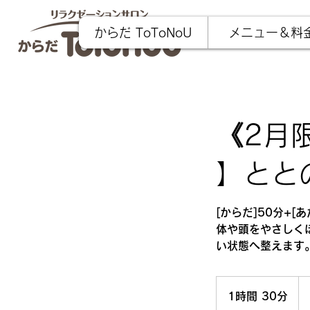
からだ ToToNoU
メニュー＆料
《2月
】とと
[からだ]50分+[あ
体や頭をやさしく
い状態へ整えます
9,
円
1時間 30分
1