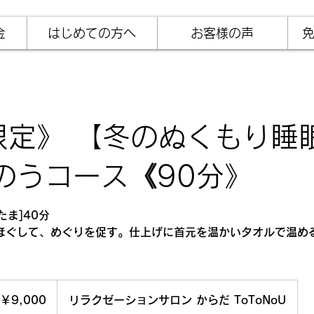
金
はじめての方へ
お客様の声
限定》 【冬のぬくもり睡
のうコース《90分》
たま]40分
ほぐして、めぐりを促す。仕上げに首元を温かいタオルで温め
。
000
￥9,000
リラクゼーションサロン からだ ToToNoU