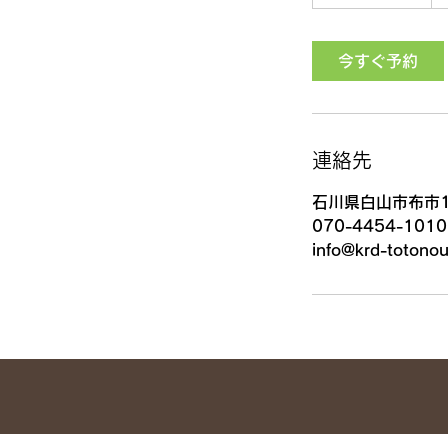
時
3
0
今すぐ予約
分
連絡先
石川県白山市布市1
070-4454-1010
info@krd-totono